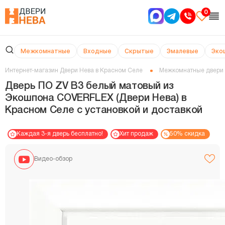
0
Межкомнатные
Входные
Скрытые
Эмалевые
Эко
Интернет-магазин Двери Нева в Красном Селе
Межкомнатные двери
Дверь ПО ZV В3 белый матовый из
Экошпона COVERFLEX (Двери Нева) в
Красном Селе с установкой и доставкой
Каждая 3-я дверь бесплатно!
Хит продаж
50% скидка
Видео-обзор