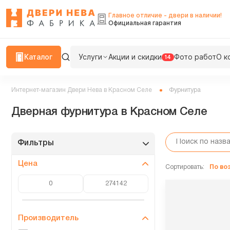
Главное отличие - двери в наличии!
Официальная гарантия
Каталог
Услуги
Акции и скидки
Фото работ
О к
14
Интернет-магазин Двери Нева в Красном Селе
Фурнитура
Дверная фурнитура в Красном Селе
Фильтры
Цена
Сортировать:
По в
Производитель