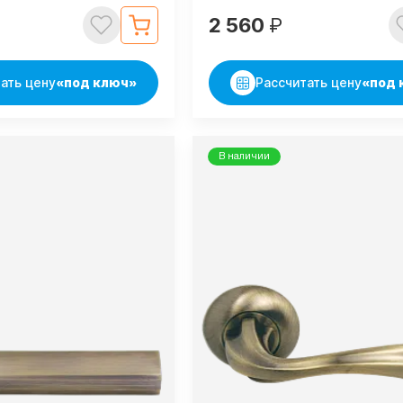
2 560
₽
ать цену
«под ключ»
Рассчитать цену
«под 
В наличии