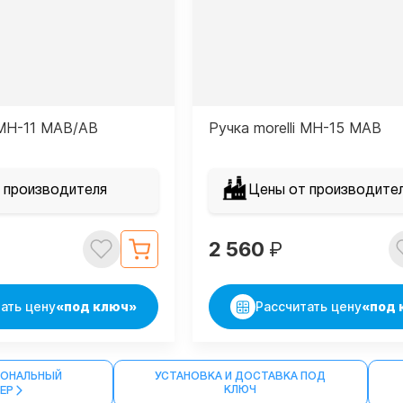
i MH-11 MAB/AB
Ручка morelli MH-15 MAB
 производителя
Цены от производите
2 560
₽
ать цену
«под ключ»
Рассчитать цену
«под 
ОНАЛЬНЫЙ
УСТАНОВКА И ДОСТАВКА ПОД
КЛЮЧ
МЕР