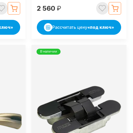
2 560
₽
ключ»
Рассчитать цену
«под ключ»
В наличии