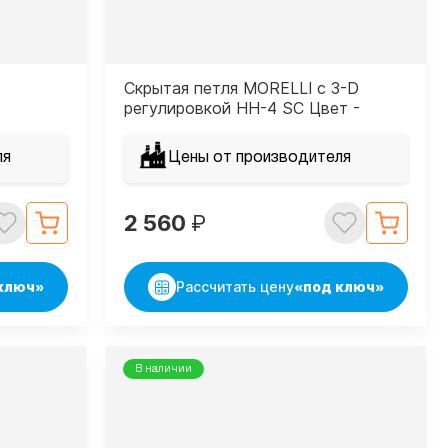
Скрытая петля MORELLI с 3-D
регулировкой HH-4 SC Цвет -
Матовый хром
ля
Цены от производителя
2 560
₽
ключ»
Рассчитать цену
«под ключ»
В наличии