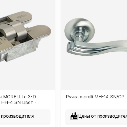
я MORELLI с 3-D
Ручка morelli MH-14 SN/CP
 HH-4 SN Цвет -
ель
 производителя
Цены от производите