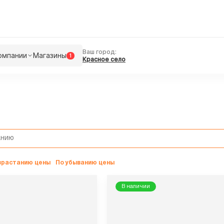
Ваш город:
омпании
Магазины
1
Красное село
озрастанию цены
По убыванию цены
В наличии