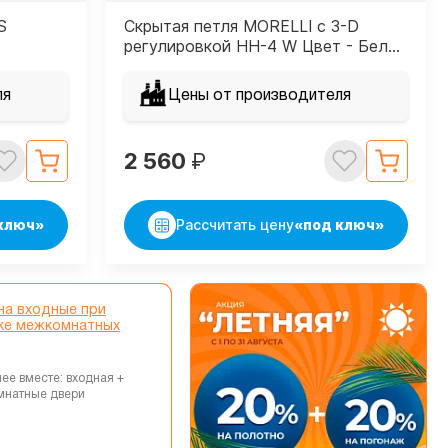
S
Скрытая петля MORELLI с 3-D
регулировкой HH-4 W Цвет - Белый
ля
Цены от производителя
2 560
₽
ключ»
Рассчитать цену
«под ключ»
на входные при
ке межкомнатных
ее вместе: входная +
мнатные двери