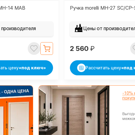
i MH-14 MAB
Ручка morelli MH-27 SC/CP-
 производителя
Цены от производите
2 560
₽
ать цену
«под ключ»
Рассчитать цену
«под 
-10% 
покуп
Выгодн
межко