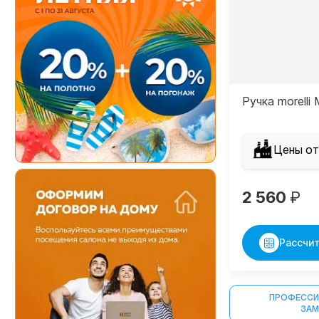
Ручка morell
Цены от
2 560
₽
Рассчит
ПРОФЕССИ
ЗА