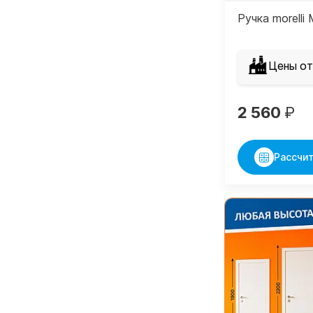
Ручка morell
Цены от
2 560
₽
Рассчит