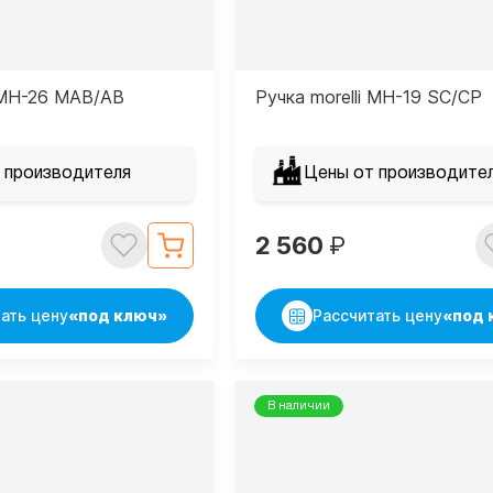
i MH-26 MAB/AB
Ручка morelli MH-19 SC/CP
 производителя
Цены от производите
2 560
₽
ать цену
«под ключ»
Рассчитать цену
«под 
В наличии