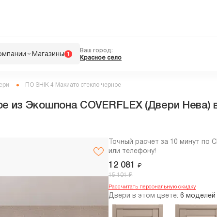
Ваш город:
омпании
Магазины
1
Красное село
ери
ПО SHIK 4 Макиато стекло черное
ое из Экошпона COVERFLEX (Двери Нева) в
Точный расчет за 10 минут по 
или телефону!
12 081
₽
₽
15 101
Рассчитать персональную скидку
Двери в этом цвете:
6 моделей