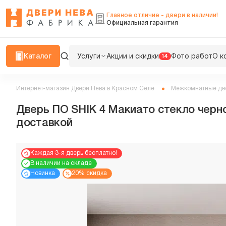
Главное отличие - двери в наличии!
Официальная гарантия
Каталог
Услуги
Акции и скидки
Фото работ
О к
14
Интернет-магазин Двери Нева в Красном Селе
Межкомнатные дв
Дверь ПО SHIK 4 Макиато стекло черн
доставкой
Каждая 3-я дверь бесплатно!
В наличии на складе
Новинка
20% скидка