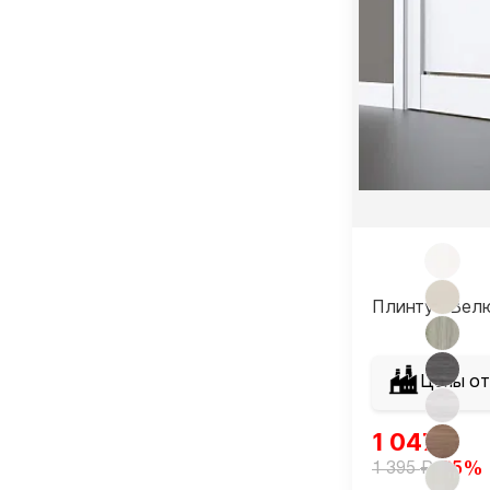
Плинтус Вел
Цены от
1 047
₽
₽
-25%
1 395