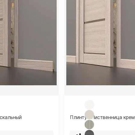
скальный
Плинтус Лиственница крем