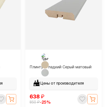
й
Плинтус гладкий Серый матовый
ля
Цены от производителя
638
₽
₽
-25%
850