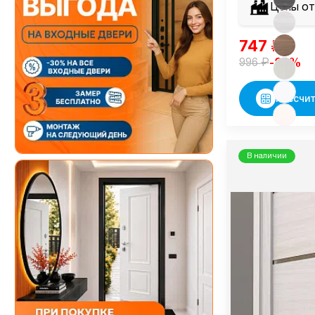
Цены от
747
₽
₽
-25%
996
Рассчит
В наличии