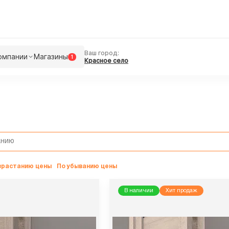
Ваш город:
омпании
Магазины
1
Красное село
озрастанию цены
По убыванию цены
В наличии
Хит продаж