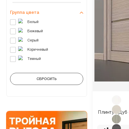
Группа цвета
Плинтус Дуб 