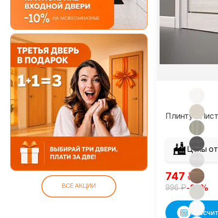
Плинтус Лист
Цены от
747
₽
₽
ВСЕ АКЦИИ
-25%
996
Рассчит