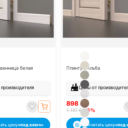
венница белая
Плинтус Альба
 производителя
Цены от производите
898
₽
₽
-25%
1 197
ать цену
«под ключ»
Рассчитать цену
«под 