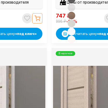
 производителя
Цены от производите
747
₽
₽
-25%
996
ать цену
«под ключ»
Рассчитать цену
«под 
В наличии