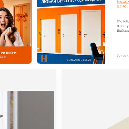
Высок
цене!
0% нац
высоту
Выбира
Услови