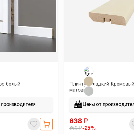
юр белый
Плинтус гладкий Кремовы
матовый
 производителя
Цены от производите
638
₽
₽
-25%
850