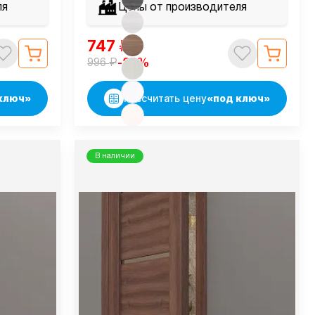
ля
Цены от производителя
747
₽
₽
-25%
996
ключ»
Рассчитать цену
«под ключ»
В наличии