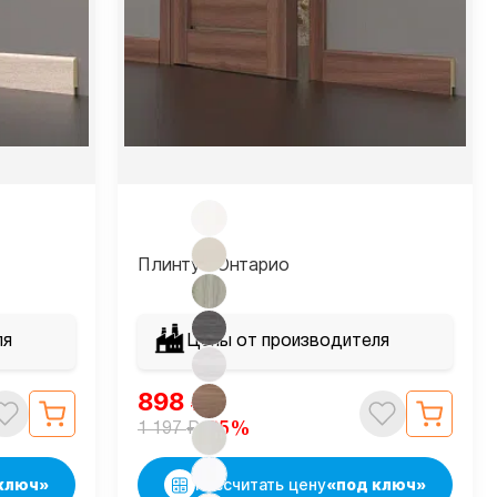
Плинтус Онтарио
ля
Цены от производителя
898
₽
₽
-25%
1 197
ключ»
Рассчитать цену
«под ключ»