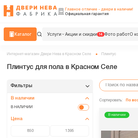
Главное отличие - двери в наличии!
Официальная гарантия
Каталог
Услуги
Акции и скидки
Фото работ
О к
14
Интернет-магазин Двери Нева в Красном Селе
Плинтус
Плинтус для пола в Красном Селе
Фильтры
В наличии
Сортировать:
По в
В НАЛИЧИИ
В наличии
Цена