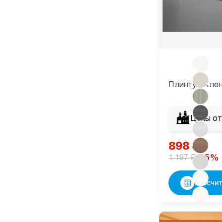
Плинтус Клен
Цены от
898
₽
₽
-25%
1 197
Рассчит