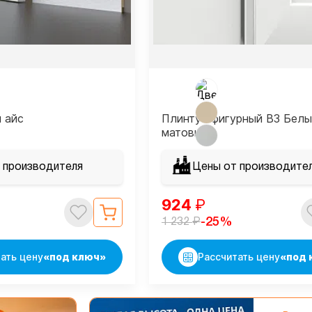
 айс
Плинтус фигурный В3 Белы
матовый
 производителя
Цены от производите
924
₽
₽
-25%
1 232
ать цену
«под ключ»
Рассчитать цену
«под 