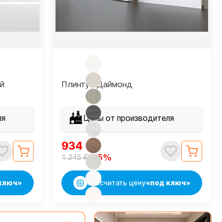
й
Плинтус Даймонд
ля
Цены от производителя
934
₽
₽
-25%
1 245
ключ»
Рассчитать цену
«под ключ»