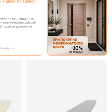
ие двери по единой
енка на нестандартную
 у межкомнатных дверей!
йте двери до потолка!
я акции