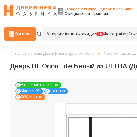
Главное отличие - двери в наличии!
Официальная гарантия
Каталог
Услуги
Акции и скидки
Фото работ
О к
14
Интернет-магазин Двери Нева в Красном Селе
Межкомнатные дв
Дверь ПГ Orion Lite Белый из ULTRA (Д
В наличии на складе
Монтаж 0₽
Новинка
20% скидка