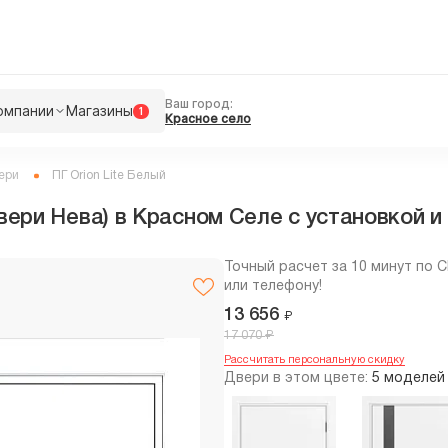
Ваш город:
омпании
Магазины
1
Красное село
ери
ПГ Orion Lite Белый
вери Нева) в Красном Селе с установкой и
Точный расчет за 10 минут по 
или телефону!
13 656
₽
₽
17 070
Рассчитать персональную скидку
Двери в этом цвете:
5 моделей