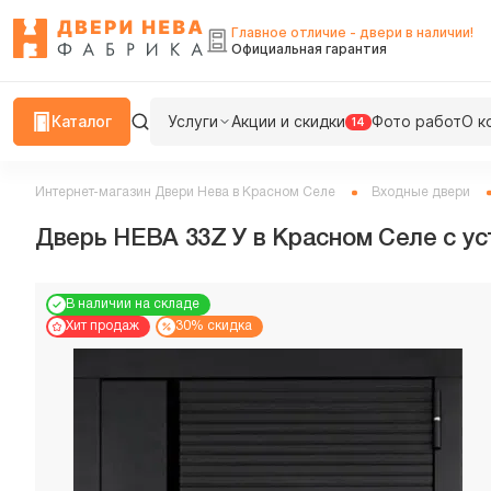
Главное отличие - двери в наличии!
Официальная гарантия
Каталог
Услуги
Акции и скидки
Фото работ
О к
14
Интернет-магазин Двери Нева в Красном Селе
Входные двери
Дверь НЕВА 33Z У в Красном Селе с ус
В наличии на складе
Хит продаж
30% скидка