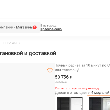
Ваш город:
омпании
Магазины
1
Красное село
НЕВА 33Z У
тановкой и доставкой
Точный расчет за 10 минут по 
или телефону!
50 756
₽
₽
72 509
Рассчитать персональную скидку
Двери в этом цвете:
4 моделей