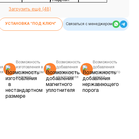
Загрузить ещё (48)
УСТАНОВКА “ПОД КЛЮЧ”
Связаться с менеджером
Возможность
Возможность
Возможность
ая
изготовления в
добавления
добавления
ия
нестандартном
магнитного
нержавеющего
размере
уплотнителя
порога