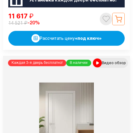
11 617
₽
₽
-20%
14 521
Рассчитать цену
«под ключ»
Видео обзор
Каждая 3-я дверь бесплатно!
В наличии