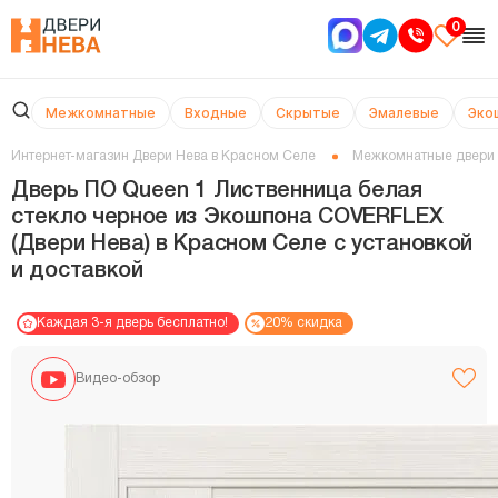
0
Межкомнатные
Входные
Скрытые
Эмалевые
Эко
Интернет-магазин Двери Нева в Красном Селе
Межкомнатные двери
Дверь ПО Queen 1 Лиственница белая
стекло черное из Экошпона COVERFLEX
(Двери Нева) в Красном Селе с установкой
и доставкой
Каждая 3-я дверь бесплатно!
20% скидка
Видео-обзор