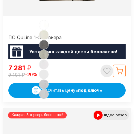
ПО QuLine 1-5 Ривьера
Установка
каждой двери
бесплатно!
7 281
₽
₽
-20%
9 101
Рассчитать цену
«под ключ»
Видео обзор
Каждая 3-я дверь бесплатно!