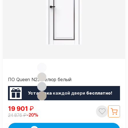
ПО Queen N23 Велюр белый
Установка
каждой двери
бесплатно!
19 901
₽
₽
-20%
24 876