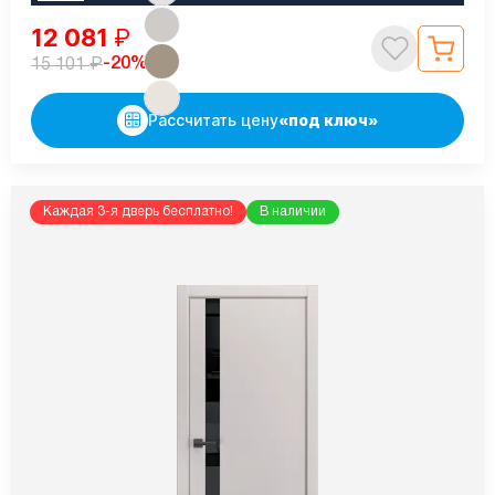
12 081
₽
₽
-20%
15 101
Рассчитать цену
«под ключ»
Каждая 3-я дверь бесплатно!
В наличии