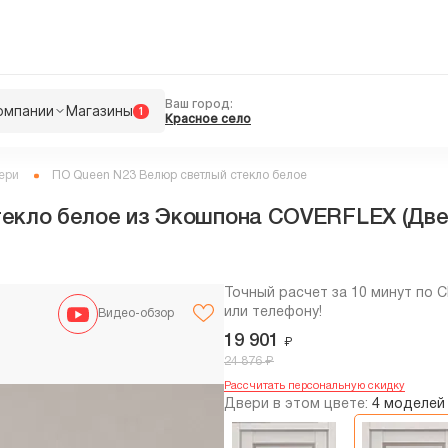
Ваш город:
омпании
Магазины
1
Красное село
ери
ПО Queen N23 Велюр светлый стекло белое
екло белое из Экошпона COVERFLEX (Двер
Точный расчет за 10 минут по 
или телефону!
Видео-обзор
19 901
₽
₽
24 876
Рассчитать персональную скидку
Двери в этом цвете:
4 моделей