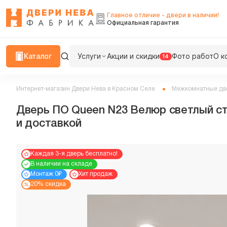
Главное отличие - двери в наличии!
Официальная гарантия
Каталог
Услуги
Акции и скидки
Фото работ
О к
14
Интернет-магазин Двери Нева в Красном Селе
Межкомнатные дв
Дверь ПО Queen N23 Велюр светлый ст
и доставкой
Каждая 3-я дверь бесплатно!
В наличии на складе
Монтаж 0₽
Хит продаж
20% скидка