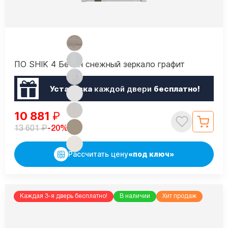
ПО SHIK 4 Бетон снежный зеркало графит
Установка
каждой двери
бесплатно!
10 881
₽
₽
-20%
13 601
Рассчитать цену
«под ключ»
Каждая 3-я дверь бесплатно!
В наличии
Хит продаж