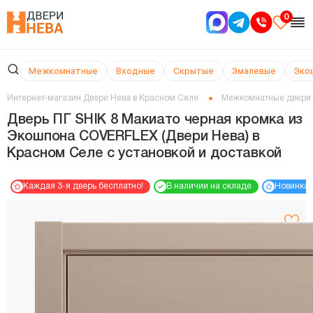
0
Межкомнатные
Входные
Скрытые
Эмалевые
Эко
Интернет-магазин Двери Нева в Красном Селе
Межкомнатные двери
Дверь ПГ SHIK 8 Макиато черная кромка из
Экошпона COVERFLEX (Двери Нева) в
Красном Селе с установкой и доставкой
Каждая 3-я дверь бесплатно!
В наличии на складе
Новинка