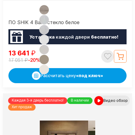
ПО SHIK 4 Вайт стекло белое
Установка
каждой двери
бесплатно!
13 641
₽
₽
-20%
17 051
Рассчитать цену
«под ключ»
Видео обзор
Каждая 3-я дверь бесплатно!
В наличии
Хит продаж