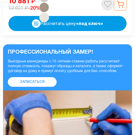
10 881
₽
₽
-20%
13 601
Рассчитать цену
«под ключ»
ПРОФЕССИОНАЛЬНЫЙ ЗАМЕР!
Выездные менеджеры с 15-летним стажем работы рассчитают
полную стоимость, покажут образцы и каталоги, а также оформят
договор на дому и примут оплату удобным для Вас способом.
ЗАПИСАТЬСЯ