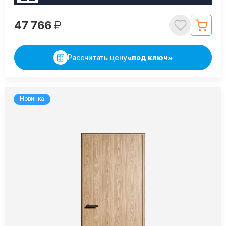
47 766
₽
Рассчитать цену
«под ключ»
Новинка