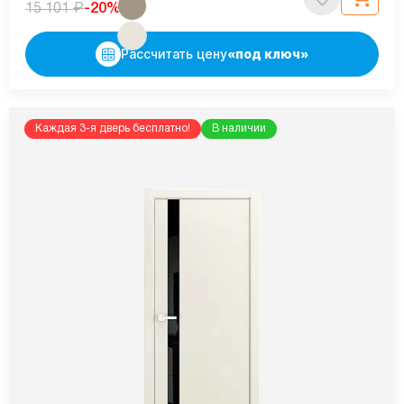
₽
-20%
15 101
Рассчитать цену
«под ключ»
Каждая 3-я дверь бесплатно!
В наличии