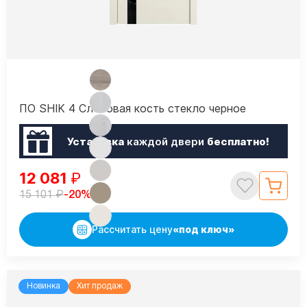
ПО SHIK 4 Слоновая кость стекло черное
Установка
каждой двери
бесплатно!
12 081
₽
₽
-20%
15 101
Рассчитать цену
«под ключ»
Новинка
Хит продаж