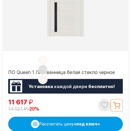
ПО Queen 1 Лиственница белая стекло черное
Установка
каждой двери
бесплатно!
11 617
₽
₽
-20%
14 521
Рассчитать цену
«под ключ»