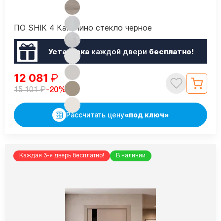
ПО SHIK 4 Капучино стекло черное
Установка
каждой двери
бесплатно!
12 081
₽
₽
-20%
15 101
Рассчитать цену
«под ключ»
Каждая 3-я дверь бесплатно!
В наличии