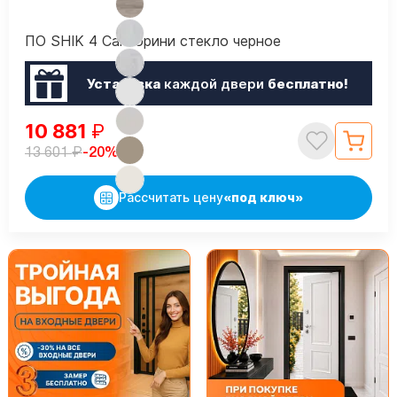
ПО SHIK 4 Санторини стекло черное
Установка
каждой двери
бесплатно!
10 881
₽
₽
-20%
13 601
Рассчитать цену
«под ключ»