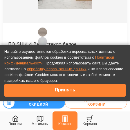
ПО SHIK 4 Вайт стекло белое
На сайте осуществляется обработка персональных данных с
Установка
каждой двери
бесплатно!
использованием файлов cookies в соответствии с
Политикой
конфиденциальности.
Продолжая использовать сайт, Вы даете
согласие на
обработку персональных данных
и на использование
13 641
₽
cookies-файлов. Cookies можно отключить в любой момент в
₽
Точный расчет за 10 минут по СМС или телефону!
-20%
17 051
настройках вашего браузера.
7 641
₽
Принять
₽
9 551
Рассчитать цену
«под ключ»
РАСЧЕТ ЦЕНЫ СО
ДОБАВИТЬ В
СКИДКОЙ
КОРЗИНУ
Видео обзор
Каждая 3-я дверь бесплатно!
Главная
Магазины
Каталог
Корзина