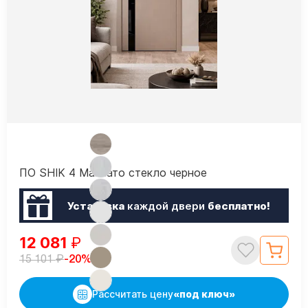
ПО SHIK 4 Макиато стекло черное
Установка
каждой двери
бесплатно!
12 081
₽
₽
-20%
15 101
Рассчитать цену
«под ключ»