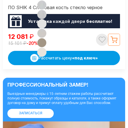
ПО SHIK 4 Слоновая кость стекло черное
Установка
каждой двери
бесплатно!
12 081
₽
₽
-20%
15 101
Рассчитать цену
«под ключ»
ПРОФЕССИОНАЛЬНЫЙ ЗАМЕР!
Выездные менеджеры с 15-летним стажем работы рассчитают
полную стоимость, покажут образцы и каталоги, а также оформят
договор на дому и примут оплату удобным для Вас способом.
ЗАПИСАТЬСЯ