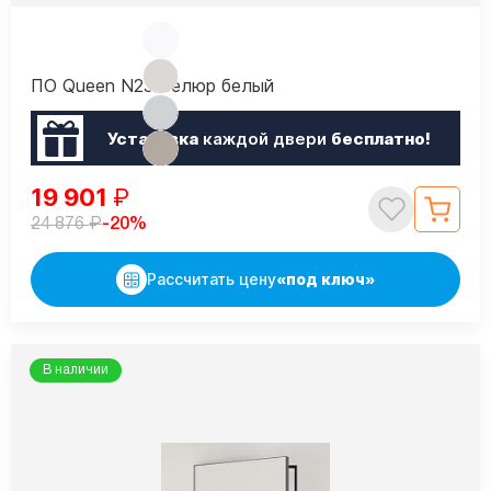
ПО Queen N23 Велюр белый
Установка
каждой двери
бесплатно!
19 901
₽
₽
-20%
24 876
Рассчитать цену
«под ключ»
В наличии