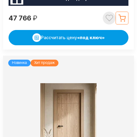
47 766
₽
Рассчитать цену
«под ключ»
Новинка
Хит продаж