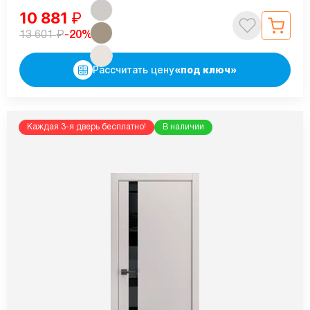
10 881
₽
₽
-20%
13 601
Рассчитать цену
«под ключ»
Каждая 3-я дверь бесплатно!
В наличии