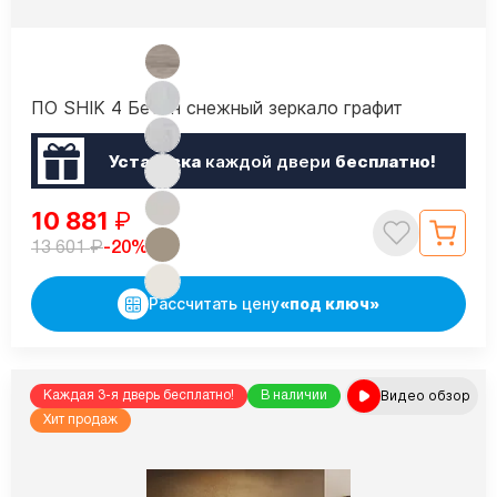
ПО SHIK 4 Бетон снежный зеркало графит
Установка
каждой двери
бесплатно!
10 881
₽
₽
-20%
13 601
Рассчитать цену
«под ключ»
Видео обзор
Каждая 3-я дверь бесплатно!
В наличии
Хит продаж