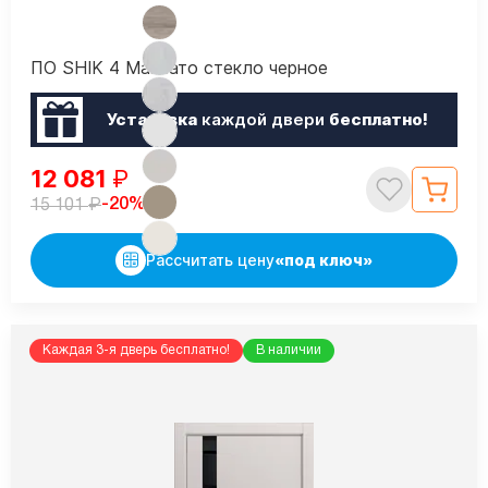
ПО SHIK 4 Макиато стекло черное
Установка
каждой двери
бесплатно!
12 081
₽
₽
-20%
15 101
Рассчитать цену
«под ключ»
Каждая 3-я дверь бесплатно!
В наличии