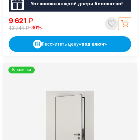
Установка
каждой двери
бесплатно!
9 621
₽
₽
-30%
13 744
Рассчитать цену
«под ключ»
В наличии