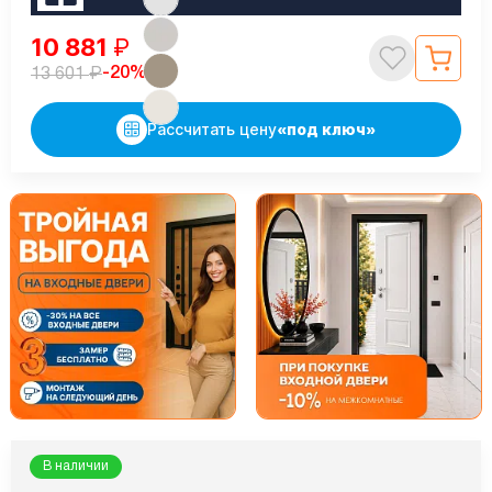
10 881
₽
₽
-20%
13 601
Рассчитать цену
«под ключ»
В наличии