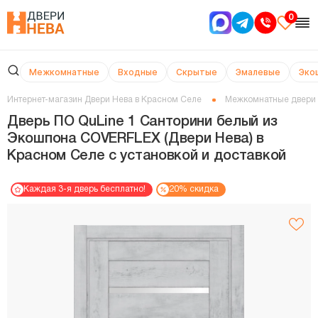
0
Межкомнатные
Входные
Скрытые
Эмалевые
Эко
Интернет-магазин Двери Нева в Красном Селе
Межкомнатные двери
Дверь ПО QuLine 1 Санторини белый из
Экошпона COVERFLEX (Двери Нева) в
Красном Селе с установкой и доставкой
Каждая 3-я дверь бесплатно!
20% скидка