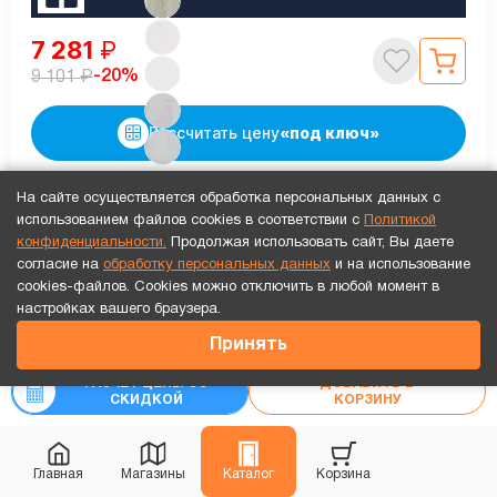
7 281
₽
₽
-20%
9 101
Рассчитать цену
«под ключ»
На сайте осуществляется обработка персональных данных с
использованием файлов cookies в соответствии с
Политикой
Видео обзор
Каждая 3-я дверь бесплатно!
В наличии
конфиденциальности.
Продолжая использовать сайт, Вы даете
Монтаж 0₽
согласие на
обработку персональных данных
и на использование
cookies-файлов. Cookies можно отключить в любой момент в
Точный расчет за 10 минут по СМС или телефону!
настройках вашего браузера.
7 473
₽
Принять
₽
9 341
РАСЧЕТ ЦЕНЫ СО
ДОБАВИТЬ В
СКИДКОЙ
КОРЗИНУ
Главная
Магазины
Каталог
Корзина