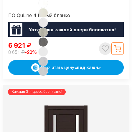
ПО QuLine 4 Белый бланко
Установка
каждой двери
бесплатно!
6 921
₽
₽
-20%
8 651
Рассчитать цену
«под ключ»
Каждая 3-я дверь бесплатно!