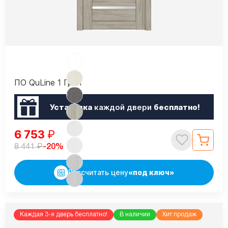
ПО QuLine 1 Грей
Установка
каждой двери
бесплатно!
6 753
₽
₽
-20%
8 441
Рассчитать цену
«под ключ»
Каждая 3-я дверь бесплатно!
В наличии
Хит продаж