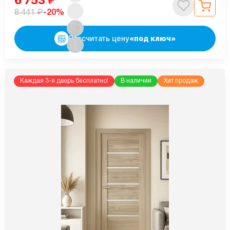
6 753
₽
₽
-20%
8 441
Рассчитать цену
«под ключ»
Каждая 3-я дверь бесплатно!
В наличии
Хит продаж