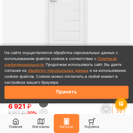
На сайте осуществляется обработка персональных данных с
использованием файлов cookies в соответствии с
Политикой
конфиденциальности.
Продолжая использовать сайт, Вы даете
согласие на
обработку персональных данных
и на использование
ПО QuLine 11 Белый бланко
cookies-файлов. Cookies можно отключить в любой момент в
настройках вашего браузера.
Установка
каждой двери
бесплатно!
Принять
6 921
₽
₽
-20%
8 651
Главная
Магазины
Каталог
Корзина
Рассчитать цену
«под ключ»