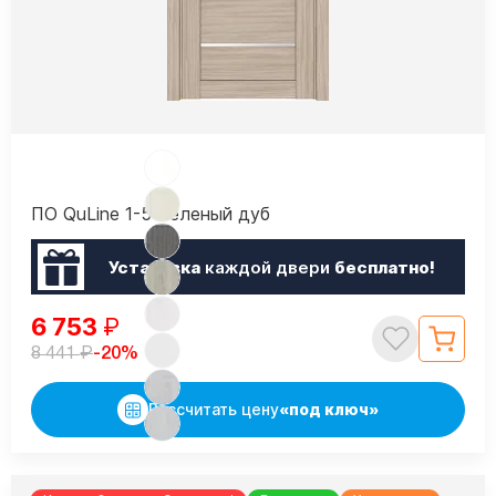
ПО QuLine 1-5 Беленый дуб
Установка
каждой двери
бесплатно!
6 753
₽
₽
-20%
8 441
Рассчитать цену
«под ключ»