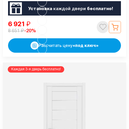
Установка
каждой двери
бесплатно!
6 921
₽
₽
-20%
8 651
Рассчитать цену
«под ключ»
Каждая 3-я дверь бесплатно!