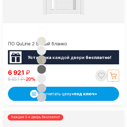
ПО QuLine 2 Белый бланко
Установка
каждой двери
бесплатно!
6 921
₽
₽
-20%
8 651
Рассчитать цену
«под ключ»
Каждая 3-я дверь бесплатно!