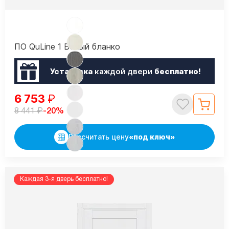
ПО QuLine 1 Белый бланко
Установка
каждой двери
бесплатно!
6 753
₽
₽
-20%
8 441
Рассчитать цену
«под ключ»
Каждая 3-я дверь бесплатно!