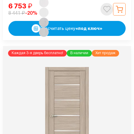
6 753
₽
₽
-20%
8 441
Рассчитать цену
«под ключ»
Каждая 3-я дверь бесплатно!
В наличии
Хит продаж