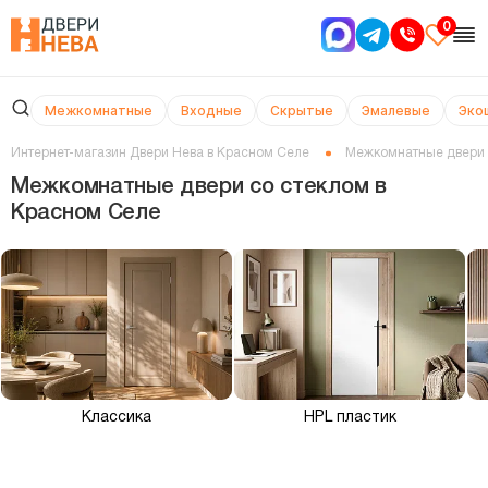
0
Межкомнатные
Входные
Скрытые
Эмалевые
Эко
Интернет-магазин Двери Нева в Красном Селе
Межкомнатные двери
Межкомнатные двери со стеклом в
Красном Селе
Классика
HPL пластик