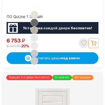
ПО QuLine 1 Эшвайт
Установка
каждой двери
бесплатно!
6 753
₽
₽
-20%
8 441
Рассчитать цену
«под ключ»
Каждая 3-я дверь бесплатно!
В наличии
Хит продаж