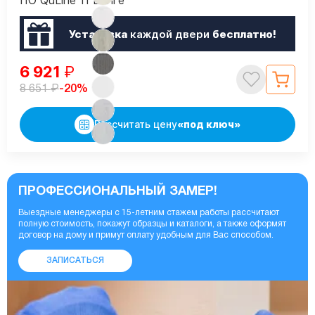
ПО QuLine 11 Венге
Установка
каждой двери
бесплатно!
6 921
₽
₽
-20%
8 651
Рассчитать цену
«под ключ»
ПРОФЕССИОНАЛЬНЫЙ ЗАМЕР!
Выездные менеджеры с 15-летним стажем работы рассчитают
полную стоимость, покажут образцы и каталоги, а также оформят
договор на дому и примут оплату удобным для Вас способом.
ЗАПИСАТЬСЯ