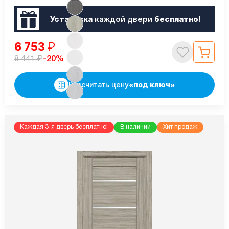
Установка
каждой двери
бесплатно!
6 753
₽
₽
-20%
8 441
Рассчитать цену
«под ключ»
Каждая 3-я дверь бесплатно!
В наличии
Хит продаж