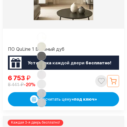
ПО QuLine 1 Беленый дуб
Установка
каждой двери
бесплатно!
6 753
₽
₽
-20%
8 441
Рассчитать цену
«под ключ»
Каждая 3-я дверь бесплатно!