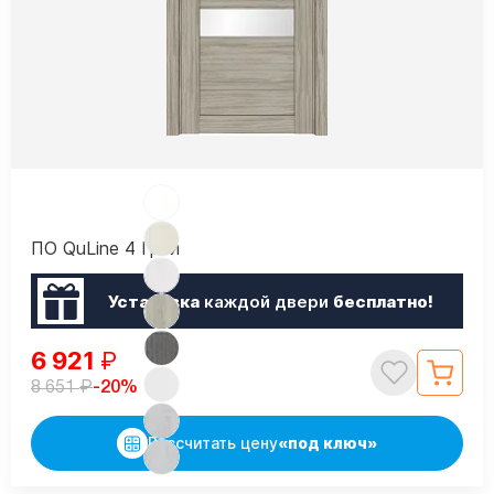
ПО QuLine 4 Грей
Установка
каждой двери
бесплатно!
6 921
₽
₽
-20%
8 651
Рассчитать цену
«под ключ»