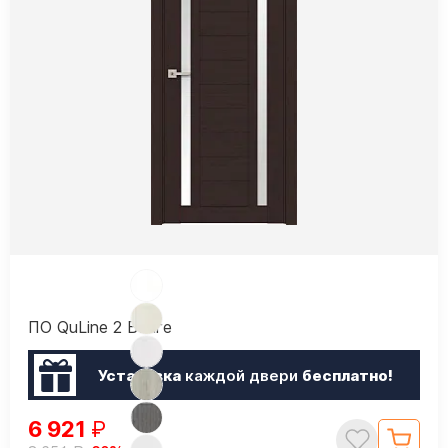
ПО QuLine 2 Венге
Установка
каждой двери
бесплатно!
6 921
₽