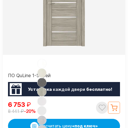
ПО QuLine 1-5 Грей
Установка
каждой двери
бесплатно!
6 753
₽
₽
-20%
8 441
Рассчитать цену
«под ключ»