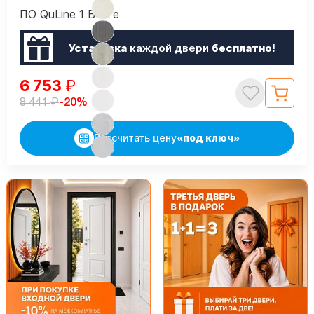
ПО QuLine 1 Венге
Установка
каждой двери
бесплатно!
6 753
₽
₽
-20%
8 441
Рассчитать цену
«под ключ»