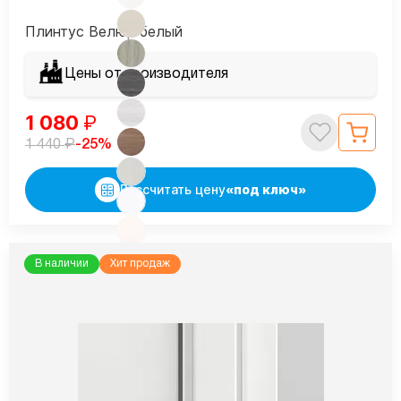
Плинтус Велюр белый
Цены от производителя
1 080
₽
₽
-25%
1 440
Рассчитать цену
«под ключ»
В наличии
Хит продаж