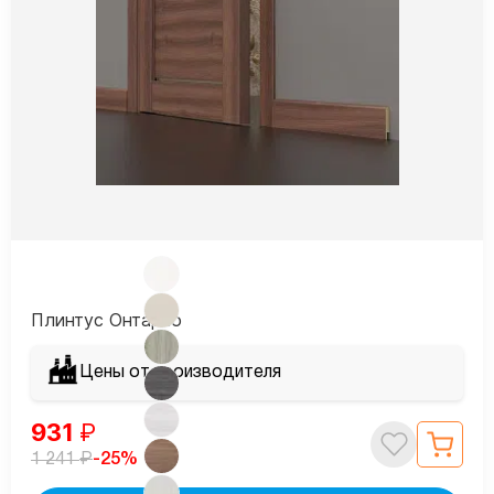
Плинтус Онтарио
Цены от производителя
931
₽
₽
-25%
1 241