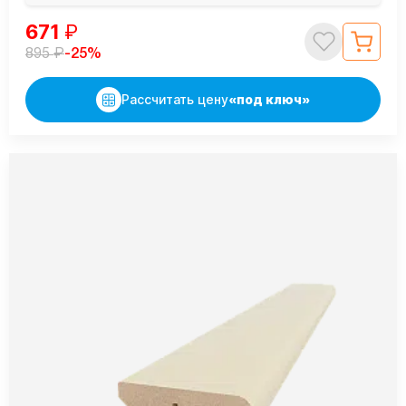
671
₽
₽
-25%
895
Рассчитать цену
«под ключ»