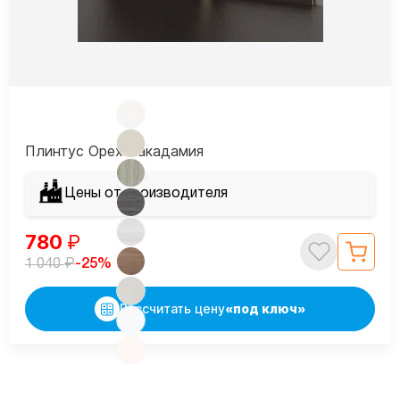
Плинтус Орех макадамия
Цены от производителя
780
₽
₽
-25%
1 040
Рассчитать цену
«под ключ»