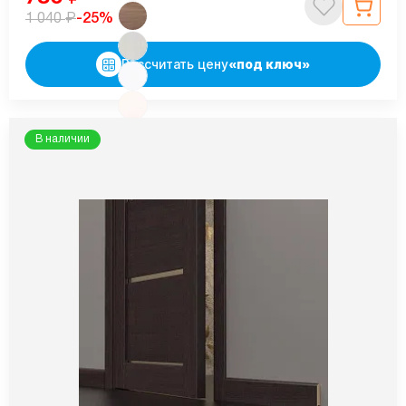
₽
-25%
1 040
Рассчитать цену
«под ключ»
В наличии