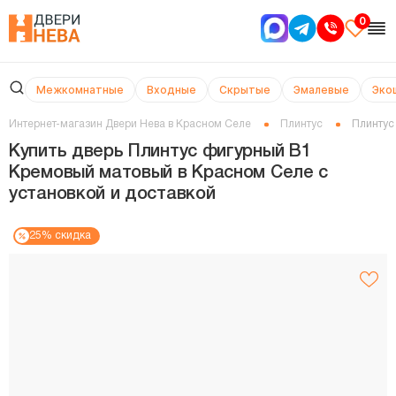
0
Межкомнатные
Входные
Скрытые
Эмалевые
Эко
Интернет-магазин Двери Нева в Красном Селе
Плинтус
Плинтус
Купить дверь Плинтус фигурный В1
Кремовый матовый в Красном Селе с
установкой и доставкой
25% скидка