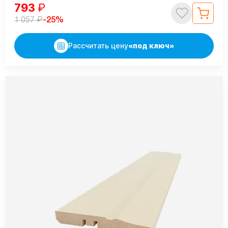
793
₽
₽
-25%
1 057
Рассчитать цену
«под ключ»