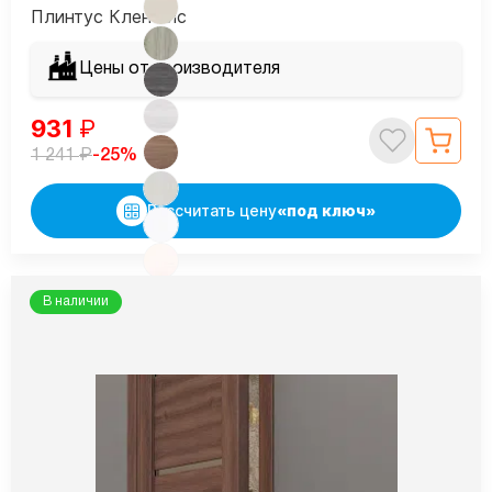
Плинтус Клен айс
Цены от производителя
931
₽
₽
-25%
1 241
Рассчитать цену
«под ключ»
В наличии