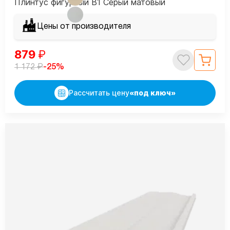
Плинтус фигурный В1 Серый матовый
Цены от производителя
879
₽
₽
-25%
1 172
Рассчитать цену
«под ключ»