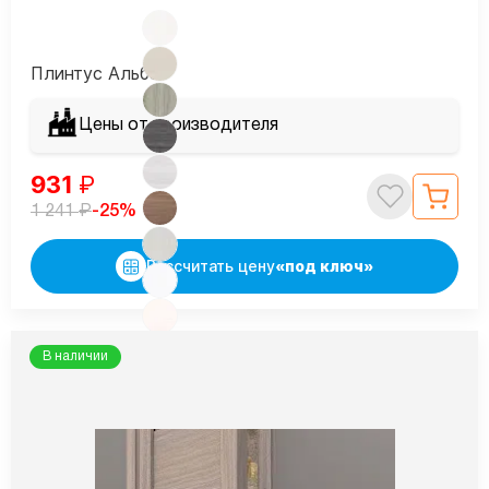
Плинтус Альба
Цены от производителя
931
₽
₽
-25%
1 241
Рассчитать цену
«под ключ»
В наличии