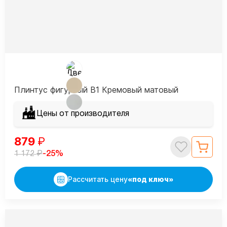
Плинтус фигурный В1 Кремовый матовый
Цены от производителя
879
₽
₽
-25%
1 172
Рассчитать цену
«под ключ»