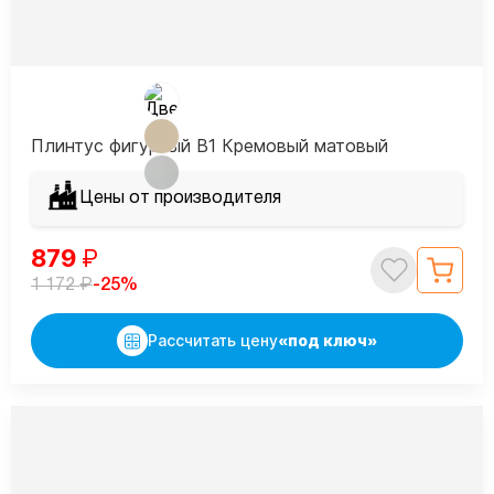
Плинтус фигурный В1 Кремовый матовый
Цены от производителя
879
₽
₽
-25%
1 172
Рассчитать цену
«под ключ»