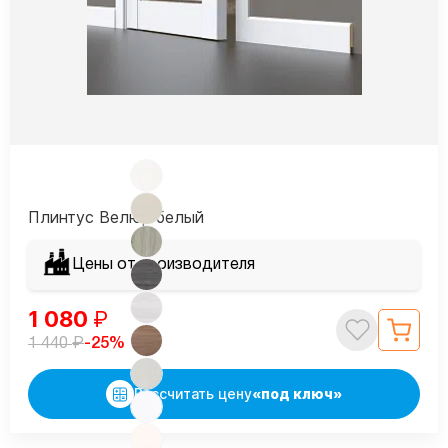
Плинтус Велюр белый
Цены от производителя
1 080
₽
₽
-25%
1 440
Рассчитать цену
«под ключ»