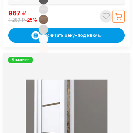
967
₽
₽
-25%
1 289
Рассчитать цену
«под ключ»
В наличии