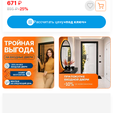
671
₽
₽
-25%
895
Рассчитать цену
«под ключ»