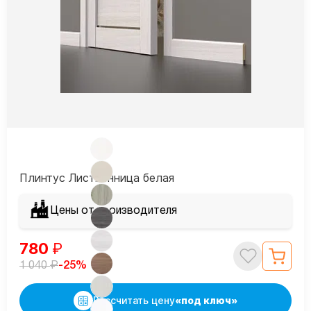
Плинтус Лиственница белая
Цены от производителя
780
₽
₽
-25%
1 040
Рассчитать цену
«под ключ»