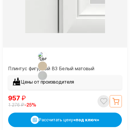
Плинтус фигурный В3 Белый матовый
Цены от производителя
957
₽
₽
-25%
1 276
Рассчитать цену
«под ключ»