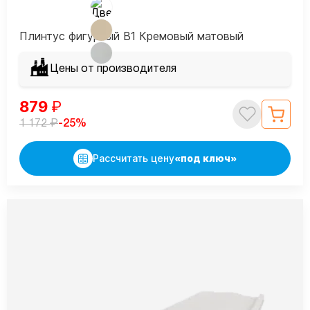
Плинтус фигурный В1 Кремовый матовый
Цены от производителя
879
₽
₽
-25%
1 172
Рассчитать цену
«под ключ»