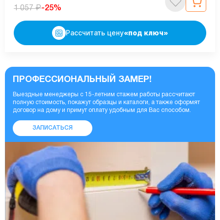
₽
-25%
1 057
Рассчитать цену
«под ключ»
ПРОФЕССИОНАЛЬНЫЙ ЗАМЕР!
Выездные менеджеры с 15-летним стажем работы рассчитают
полную стоимость, покажут образцы и каталоги, а также оформят
договор на дому и примут оплату удобным для Вас способом.
ЗАПИСАТЬСЯ