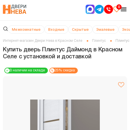
0
Межкомнатные
Входные
Скрытые
Эмалевые
Эко
Интернет-магазин Двери Нева в Красном Селе
Плинтус
Плинтус
Купить дверь Плинтус Даймонд в Красном
Селе с установкой и доставкой
В наличии на складе
25% скидка