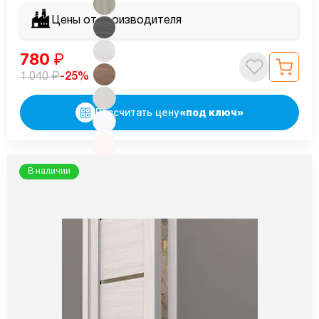
Цены от производителя
780
₽
₽
-25%
1 040
Рассчитать цену
«под ключ»
В наличии