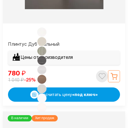
Плинтус Дуб скальный
Цены от производителя
780
₽
₽
-25%
1 040
Рассчитать цену
«под ключ»
В наличии
Хит продаж