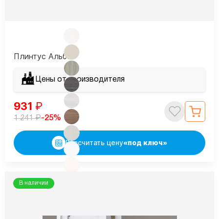
Плинтус Альба
Цены от производителя
931
₽
₽
-25%
1 241
Рассчитать цену
«под ключ»
В наличии