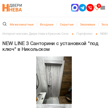
0
Межкомнатные
Входные
Скрытые
Эмалевые
Эко
Интернет-магазин Двери Нева в Красном Селе
Портфолио
NEW 
NEW LINE 3 Санторини с установкой "под
ключ" в Никольском